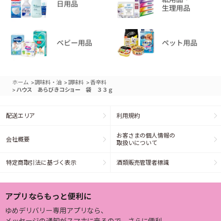
>
>
>
ホーム
調味料・油
調味料
香辛料
>
ハウス あらびきコショー 袋 ３３ｇ
配送エリア
利用規約
お客さまの個人情報の
会社概要
取扱いについて
特定商取引法に基づく表示
酒類販売管理者標識
アプリならもっと便利に
ゆめデリバリー専用アプリなら、
メッセージの通知がスマホに来るので、さらに便利。