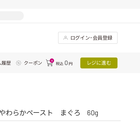
ログイン･会員登録
0
0
レジに進む
入履歴
クーポン
税込
円
やわらかペースト まぐろ 60g