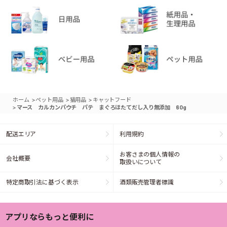
>
>
>
ホーム
ペット用品
猫用品
キャットフード
>
マース カルカンパウチ パテ まぐろほたてだし入り無添加 60g
配送エリア
利用規約
お客さまの個人情報の
会社概要
取扱いについて
特定商取引法に基づく表示
酒類販売管理者標識
アプリならもっと便利に