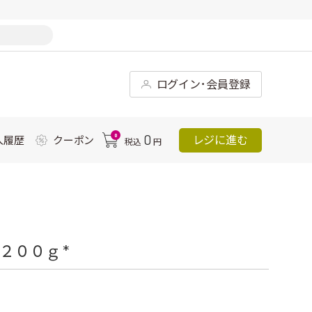
ログイン･会員登録
0
0
レジに進む
入履歴
クーポン
税込
円
２００ｇ *