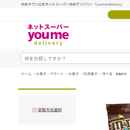
ゆめタウン公式ネットスーパーゆめデリバリー「youme delivery」
-
-
-
-
ホーム
お菓子・デザート
お菓子
玩具菓子
マース M&M'
受取方法選択