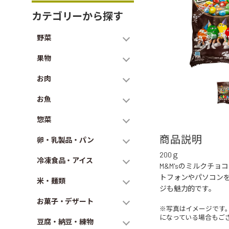
カテゴリーから探す
野菜
果物
お肉
お魚
惣菜
商品説明
卵・乳製品・パン
200ｇ
冷凍食品・アイス
M&M'sのミルクチ
トフォンやパソコンを
米・麺類
ジも魅力的です。
お菓子・デザート
※写真はイメージです
になっている場合もご
豆腐・納豆・練物