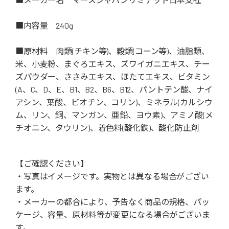
■内容量 240g
■原材料 肉類(チキン等)、穀類(コーン等)、油脂類、
米、小麦粉、まぐろエキス、ズワイガニエキス、チー
ズパウダー、ささみエキス、ほたてエキス、ビタミン
(A、C、D、E、B1、B2、B6、B12、パントテン酸、ナイ
アシン、葉酸、ビオチン、コリン)、ミネラル(カルシウ
ム、リン、銅、マンガン、亜鉛、ヨウ素)、アミノ酸(メ
チオニン、タウリン)、着色料(酸化鉄)、酸化防止剤
【ご確認ください】
・写真はイメージです。実物とは異なる場合がござい
ます。
・メーカーの都合により、予告なく商品の規格、パッ
ケージ、容量、原材料等が変更になる場合がございま
す。