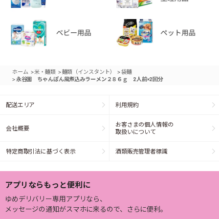
>
>
>
ホーム
米・麺類
麺類（インスタント）
袋麺
>
永谷園 ちゃんぽん風煮込みラーメン２８６ｇ 2人前×2回分
配送エリア
利用規約
お客さまの個人情報の
会社概要
取扱いについて
特定商取引法に基づく表示
酒類販売管理者標識
アプリならもっと便利に
ゆめデリバリー専用アプリなら、
メッセージの通知がスマホに来るので、さらに便利。