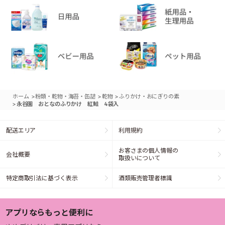
>
>
>
ホーム
粉類・乾物・海苔・缶詰
乾物
ふりかけ・おにぎりの素
>
永谷園 おとなのふりかけ 紅鮭 4袋入
配送エリア
利用規約
お客さまの個人情報の
会社概要
取扱いについて
特定商取引法に基づく表示
酒類販売管理者標識
アプリならもっと便利に