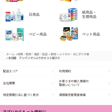
>
>
>
ホーム
粉類・乾物・海苔・缶詰
乾物
ふりかけ・おにぎりの素
>
永谷園 アンパンマンふりかけ２０袋入り
配送エリア
利用規約
お客さまの個人情報の
会社概要
取扱いについて
特定商取引法に基づく表示
酒類販売管理者標識
アプリならもっと便利に