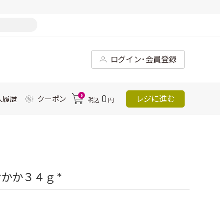
ログイン･会員登録
0
0
レジに進む
入履歴
クーポン
税込
円
かか３４ｇ *