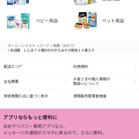
>
>
>
ホーム
レトルト
スープ
和風（みそ汁）
>
永谷園 しじみ７０個分のちからみそ汁徳用１０食入り
配送エリア
利用規約
お客さまの個人情報の
会社概要
取扱いについて
特定商取引法に基づく表示
酒類販売管理者標識
アプリならもっと便利に
ゆめデリバリー専用アプリなら、
メッセージの通知がスマホに来るので、さらに便利。