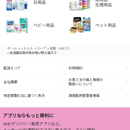
>
>
>
ホーム
レトルト
スープ
和風（みそ汁）
>
永谷園松茸の味お吸い物８袋入り
配送エリア
利用規約
お客さまの個人情報の
会社概要
取扱いについて
特定商取引法に基づく表示
酒類販売管理者標識
アプリならもっと便利に
ゆめデリバリー専用アプリなら、
メッセージの通知がスマホに来るので、さらに便利。