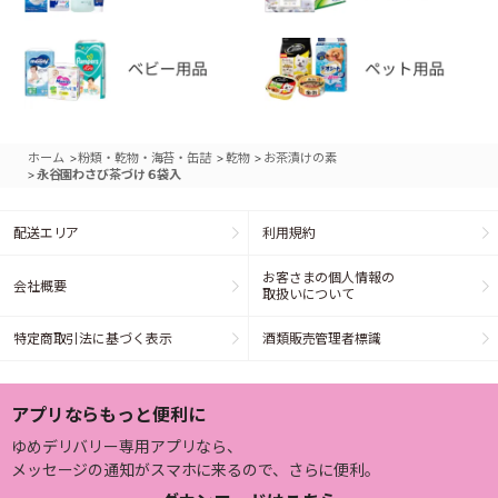
>
>
>
ホーム
粉類・乾物・海苔・缶詰
乾物
お茶漬けの素
>
永谷園わさび茶づけ６袋入
配送エリア
利用規約
お客さまの個人情報の
会社概要
取扱いについて
特定商取引法に基づく表示
酒類販売管理者標識
アプリならもっと便利に
ゆめデリバリー専用アプリなら、
メッセージの通知がスマホに来るので、さらに便利。