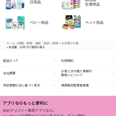
>
>
>
ホーム
粉類・乾物・海苔・缶詰
乾物
お茶漬けの素
>
永谷園 お茶づけ海苔８袋入
配送エリア
利用規約
お客さまの個人情報の
会社概要
取扱いについて
特定商取引法に基づく表示
酒類販売管理者標識
アプリならもっと便利に
ゆめデリバリー専用アプリなら、
メッセージの通知がスマホに来るので、さらに便利。