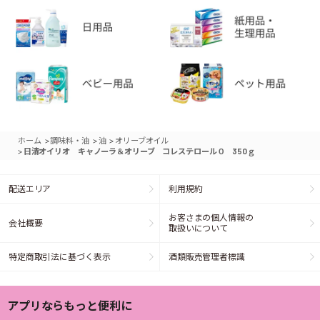
>
>
>
ホーム
調味料・油
油
オリーブオイル
>
日清オイリオ キャノーラ＆オリーブ コレステロール０ 350ｇ
配送エリア
利用規約
お客さまの個人情報の
会社概要
取扱いについて
特定商取引法に基づく表示
酒類販売管理者標識
アプリならもっと便利に