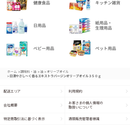
>
>
>
ホーム
調味料・油
油
オリーブオイル
>
日清やさし～く香るエキストラバージンオリ－ブオイル３５０ｇ
配送エリア
利用規約
お客さまの個人情報の
会社概要
取扱いについて
特定商取引法に基づく表示
酒類販売管理者標識