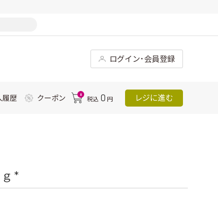
ログイン･会員登録
0
0
レジに進む
入履歴
クーポン
税込
円
 *