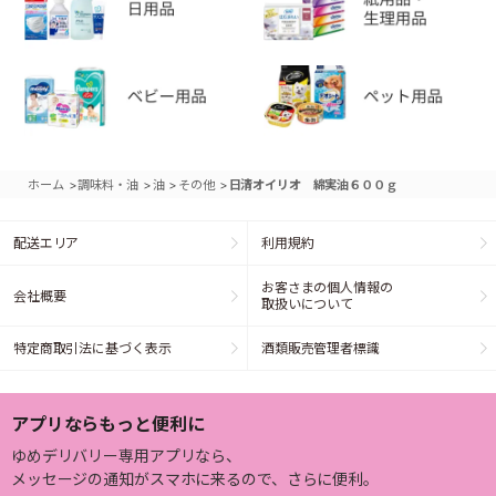
>
>
>
>
ホーム
調味料・油
油
その他
日清オイリオ 綿実油６００ｇ
配送エリア
利用規約
お客さまの個人情報の
会社概要
取扱いについて
特定商取引法に基づく表示
酒類販売管理者標識
アプリならもっと便利に
ゆめデリバリー専用アプリなら、
メッセージの通知がスマホに来るので、さらに便利。