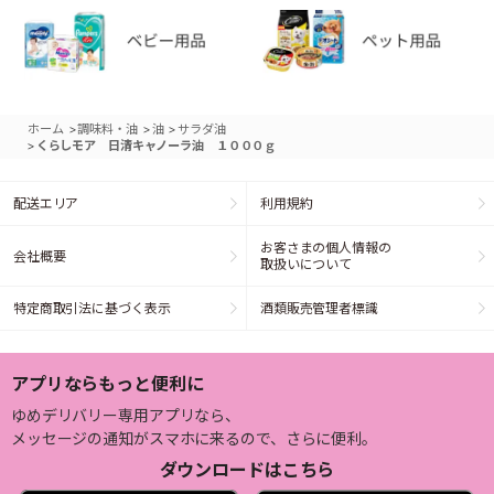
>
>
>
ホーム
調味料・油
油
サラダ油
>
くらしモア 日清キャノーラ油 １０００ｇ
配送エリア
利用規約
お客さまの個人情報の
会社概要
取扱いについて
特定商取引法に基づく表示
酒類販売管理者標識
アプリならもっと便利に
ゆめデリバリー専用アプリなら、
メッセージの通知がスマホに来るので、さらに便利。
ダウンロードはこちら