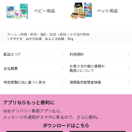
>
>
>
ホーム
粉類・乾物・海苔・缶詰
乾物
その他の乾物
>
ヤマナカ みそ汁の具 おふくろの味 35g
配送エリア
利用規約
お客さまの個人情報の
会社概要
取扱いについて
特定商取引法に基づく表示
酒類販売管理者標識
アプリならもっと便利に
ゆめデリバリー専用アプリなら、
メッセージの通知がスマホに来るので、さらに便利。
ダウンロードはこちら