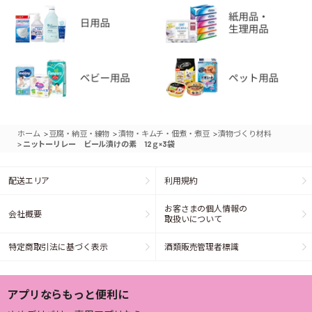
>
>
>
ホーム
豆腐・納豆・練物
漬物・キムチ・佃煮・煮豆
漬物づくり材料
>
ニットーリレー ビール漬けの素 12ｇ×3袋
配送エリア
利用規約
お客さまの個人情報の
会社概要
取扱いについて
特定商取引法に基づく表示
酒類販売管理者標識
アプリならもっと便利に