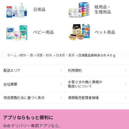
>
>
>
>
ホーム
飲料・酒
茶葉・粉末
日本茶・麦茶
日東食品風味あられ４０ｇ
配送エリア
利用規約
お客さまの個人情報の
会社概要
取扱いについて
特定商取引法に基づく表示
酒類販売管理者標識
アプリならもっと便利に
ゆめデリバリー専用アプリなら、