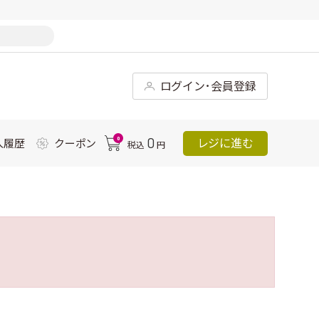
ログイン･会員登録
0
0
レジに進む
入履歴
クーポン
税込
円