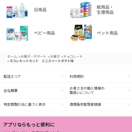
>
>
>
ホーム
お菓子・デザート
お菓子
チョコレート
>
ネスレキットカット ミ二スイートポテト味
配送エリア
利用規約
お客さまの個人情報の
会社概要
取扱いについて
特定商取引法に基づく表示
酒類販売管理者標識
アプリならもっと便利に