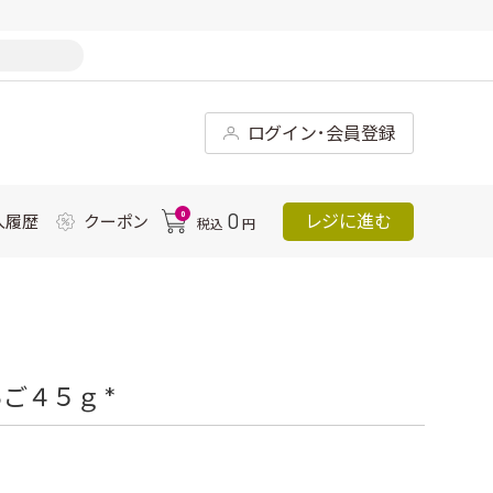
ログイン･会員登録
0
0
レジに進む
入履歴
クーポン
税込
円
ご４５ｇ *