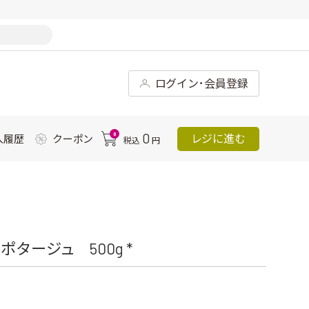
ログイン･会員登録
0
0
レジに進む
入履歴
クーポン
税込
円
タージュ 500g *