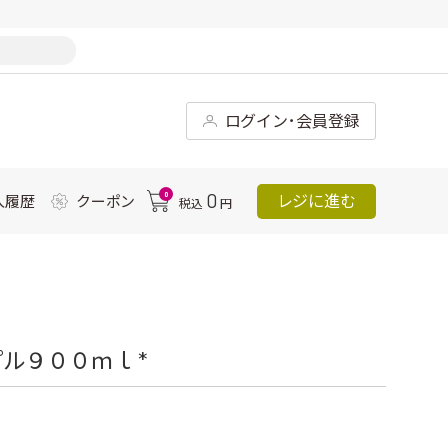
ログイン･会員登録
0
0
レジに進む
入履歴
クーポン
税込
円
ル９００ｍｌ *