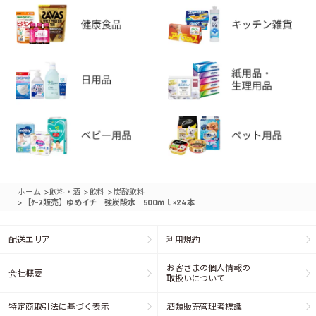
>
>
>
ホーム
飲料・酒
飲料
炭酸飲料
>
【ｹｰｽ販売】ゆめイチ 強炭酸水 500ｍｌ×24本
配送エリア
利用規約
お客さまの個人情報の
会社概要
取扱いについて
特定商取引法に基づく表示
酒類販売管理者標識