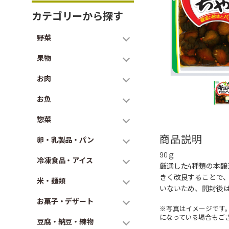
カテゴリーから探す
野菜
果物
お肉
お魚
惣菜
商品説明
卵・乳製品・パン
90ｇ
冷凍食品・アイス
厳選した4種類の本醸
きく改良することで
米・麺類
いないため、開封後
お菓子・デザート
※写真はイメージです
になっている場合もご
豆腐・納豆・練物