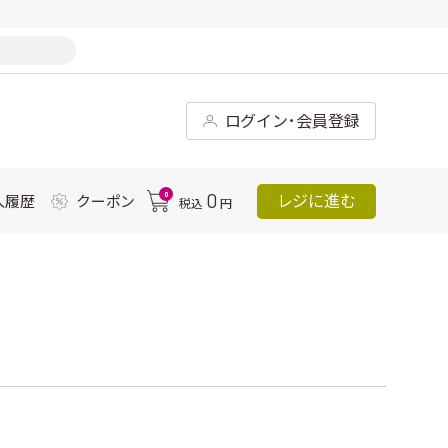
ログイン･会員登録
0
0
レジに進む
入履歴
クーポン
税込
円