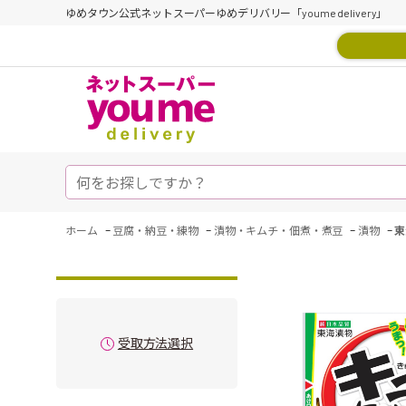
ゆめタウン公式ネットスーパーゆめデリバリー「youme delivery」
-
-
-
-
ホーム
豆腐・納豆・練物
漬物・キムチ・佃煮・煮豆
漬物
東
受取方法選択