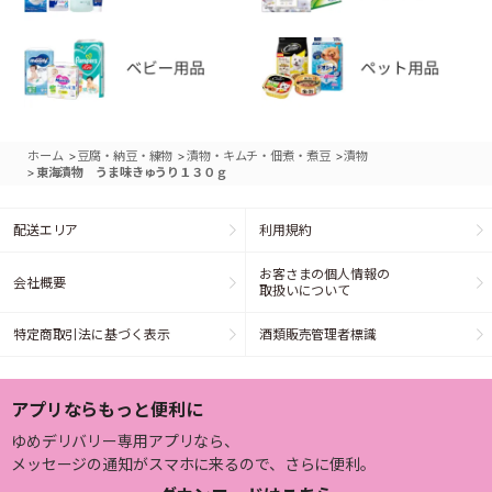
>
>
>
ホーム
豆腐・納豆・練物
漬物・キムチ・佃煮・煮豆
漬物
>
東海漬物 うま味きゅうり１３０ｇ
配送エリア
利用規約
お客さまの個人情報の
会社概要
取扱いについて
特定商取引法に基づく表示
酒類販売管理者標識
アプリならもっと便利に
ゆめデリバリー専用アプリなら、
メッセージの通知がスマホに来るので、さらに便利。