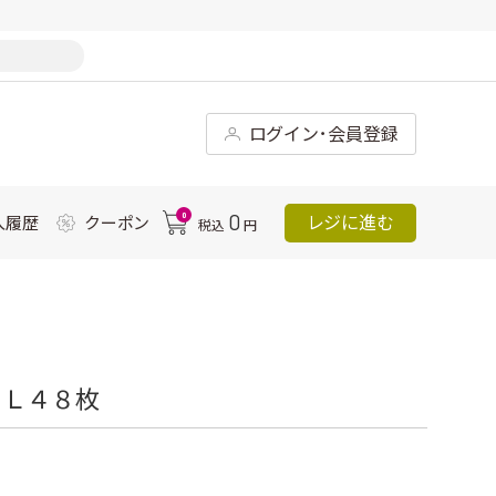
ログイン･会員登録
0
0
レジに進む
入履歴
クーポン
税込
円
角Ｌ４８枚