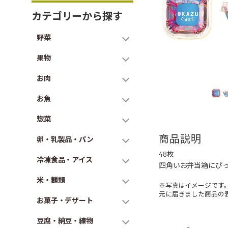
カテゴリーから探す
野菜
果物
お肉
お魚
惣菜
商品説明
卵・乳製品・パン
48枚
冷凍食品・アイス
四角いお弁当箱にぴ
米・麺類
※写真はイメージです
元に届きました商品の
お菓子・デザート
豆腐・納豆・練物