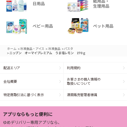
>
>
>
ホーム
冷凍食品・アイス
冷凍食品
パスタ
>
ニップン オーマイプレミアム うま塩レモン 270ｇ
配送エリア
利用規約
お客さまの個人情報の
会社概要
取扱いについて
特定商取引法に基づく表示
酒類販売管理者標識
アプリならもっと便利に
ゆめデリバリー専用アプリなら、