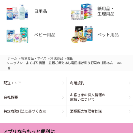
>
>
>
ホーム
冷凍食品・アイス
冷凍食品
米飯
>
ニップン よくばり御膳 五穀ご飯とあじ竜田揚げ彩り野菜の甘酢あん 280
ｇ
配送エリア
利用規約
お客さまの個人情報の
会社概要
取扱いについて
特定商取引法に基づく表示
酒類販売管理者標識
アプリならもっと便利に