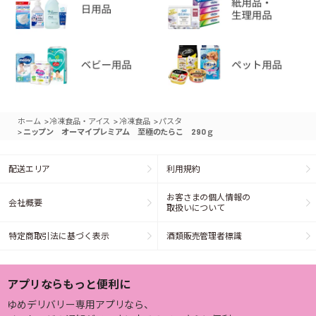
>
>
>
ホーム
冷凍食品・アイス
冷凍食品
パスタ
>
ニップン オーマイプレミアム 至極のたらこ 290ｇ
配送エリア
利用規約
お客さまの個人情報の
会社概要
取扱いについて
特定商取引法に基づく表示
酒類販売管理者標識
アプリならもっと便利に
ゆめデリバリー専用アプリなら、