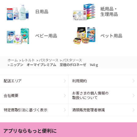
>
>
>
ホーム
レトルト
パスタソース
パスタソース
>
ニップン オーマイプレミアム 至極のボロネーゼ 140ｇ
配送エリア
利用規約
お客さまの個人情報の
会社概要
取扱いについて
特定商取引法に基づく表示
酒類販売管理者標識
アプリならもっと便利に