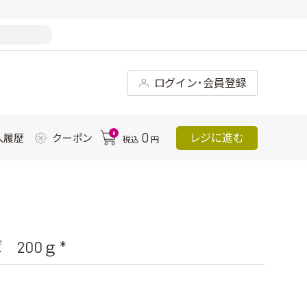
ログイン･会員登録
0
0
レジに進む
入履歴
クーポン
税込
円
200ｇ *