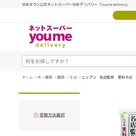
ゆめタウン公式ネットスーパーゆめデリバリー「youme delivery」
-
-
-
-
ホーム
米・麺類
麺類
そば
ニップン 名店監修 更科そば 2
受取方法選択