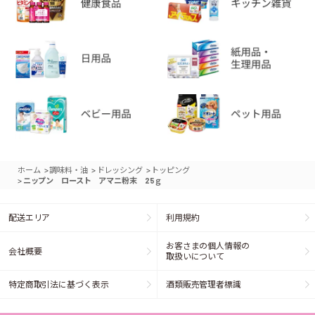
>
>
>
ホーム
調味料・油
ドレッシング
トッピング
>
ニップン ロースト アマニ粉末 25ｇ
配送エリア
利用規約
お客さまの個人情報の
会社概要
取扱いについて
特定商取引法に基づく表示
酒類販売管理者標識