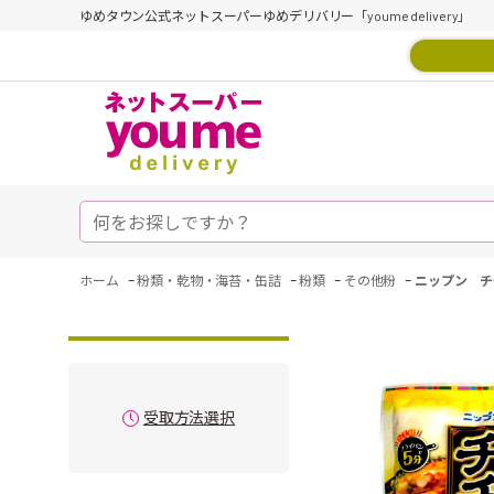
ゆめタウン公式ネットスーパーゆめデリバリー「youme delivery」
-
-
-
-
ホーム
粉類・乾物・海苔・缶詰
粉類
その他粉
ニップン チ
受取方法選択