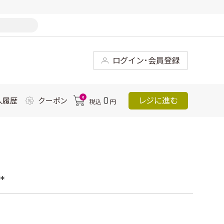
ログイン･会員登録
0
0
レジに進む
入履歴
クーポン
税込
円
*