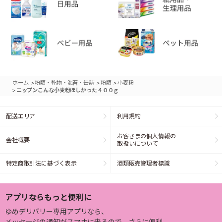
>
>
>
ホーム
粉類・乾物・海苔・缶詰
粉類
小麦粉
>
ニップンこんな小麦粉ほしかった４００ｇ
配送エリア
利用規約
お客さまの個人情報の
会社概要
取扱いについて
特定商取引法に基づく表示
酒類販売管理者標識
アプリならもっと便利に
ゆめデリバリー専用アプリなら、
メッセージの通知がスマホに来るので、さらに便利。