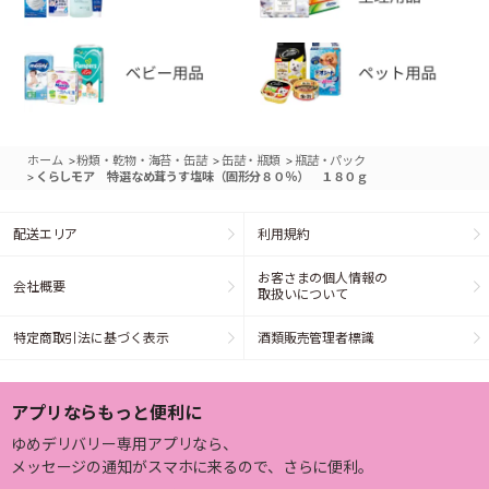
>
>
>
ホーム
粉類・乾物・海苔・缶詰
缶詰・瓶類
瓶詰・パック
>
くらしモア 特選なめ茸うす塩味（固形分８０％） １８０ｇ
配送エリア
利用規約
お客さまの個人情報の
会社概要
取扱いについて
特定商取引法に基づく表示
酒類販売管理者標識
アプリならもっと便利に
ゆめデリバリー専用アプリなら、
メッセージの通知がスマホに来るので、さらに便利。