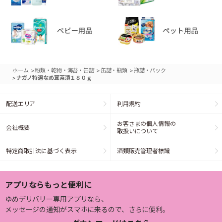
>
>
>
ホーム
粉類・乾物・海苔・缶詰
缶詰・瓶類
瓶詰・パック
>
ナガノ特選なめ茸茶漬１８０ｇ
配送エリア
利用規約
お客さまの個人情報の
会社概要
取扱いについて
特定商取引法に基づく表示
酒類販売管理者標識
アプリならもっと便利に
ゆめデリバリー専用アプリなら、
メッセージの通知がスマホに来るので、さらに便利。