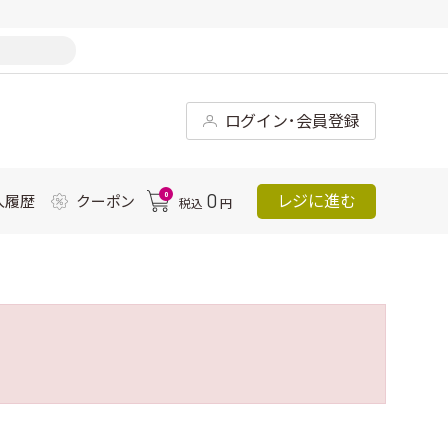
ログイン･会員登録
0
0
レジに進む
入履歴
クーポン
税込
円