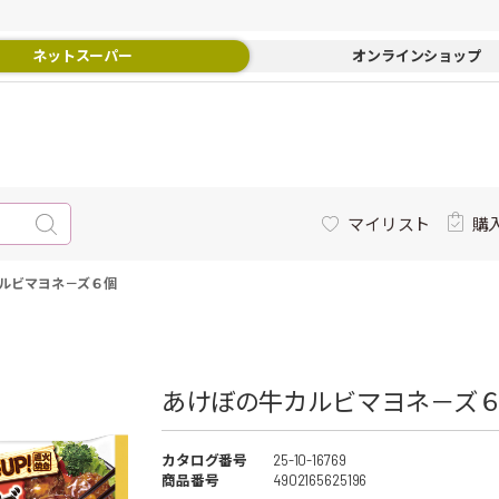
ネットスーパー
オンラインショップ
マイリスト
購
ルビマヨネ－ズ６個
あけぼの牛カルビマヨネ－ズ６個
カタログ番号
25-10-16769
商品番号
4902165625196