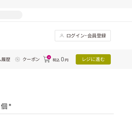
ログイン･会員登録
0
0
レジに進む
入履歴
クーポン
税込
円
 *