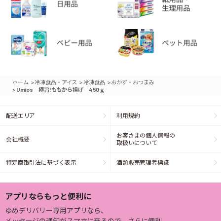
>
>
>
ホーム
冷凍食品・アイス
冷凍食品
おかず・おつまみ
>
Umios 極旨!ももから揚げ 450ｇ
配送エリア
利用規約
お客さまの個人情報の
会社概要
取扱いについて
特定商取引法に基づく表示
酒類販売管理者標識
アプリならもっと便利に
ゆめデリバリー専用アプリなら、
メッセージの通知がスマホに来るので、さらに便利。