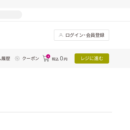
ログイン･会員登録
0
0
レジに進む
入履歴
クーポン
税込
円