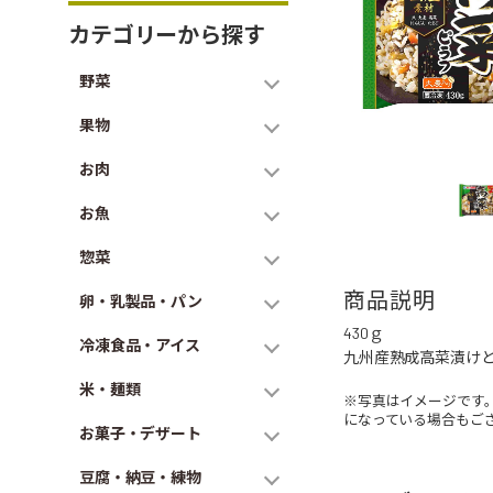
カテゴリーから探す
野菜
果物
お肉
お魚
惣菜
商品説明
卵・乳製品・パン
430ｇ
冷凍食品・アイス
九州産熟成高菜漬け
米・麺類
※写真はイメージです
になっている場合もご
お菓子・デザート
豆腐・納豆・練物