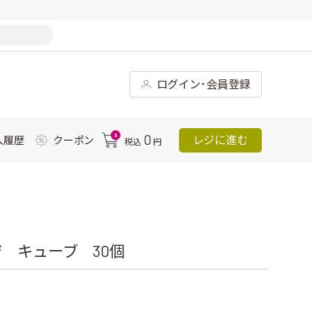
ログイン･会員登録
0
0
レジに進む
入履歴
クーポン
税込
円
 キューブ 30個