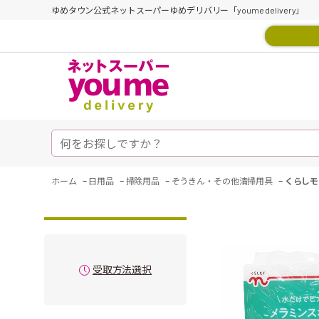
ゆめタウン公式ネットスーパーゆめデリバリー「youme delivery」
-
-
-
-
ホーム
日用品
掃除用品
ぞうきん・その他清掃用具
くらしモ
受取方法選択