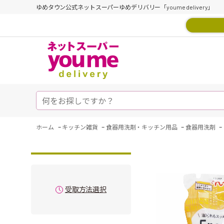
ゆめタウン公式ネットスーパーゆめデリバリー「youme delivery」
-
-
-
-
ホーム
キッチン雑貨
食器用洗剤・キッチン用品
食器用洗剤
受取方法選択