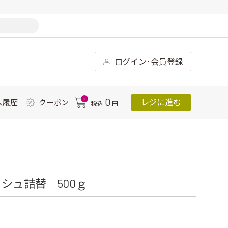
ログイン･会員登録
0
0
レジに進む
入履歴
クーポン
税込
円
シュ詰替 500ｇ