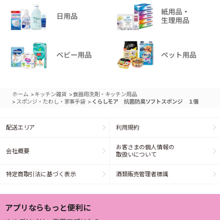
>
>
ホーム
キッチン雑貨
食器用洗剤・キッチン用品
>
>
スポンジ・たわし・家事手袋
くらしモア 抗菌防臭ソフトスポンジ １個
配送エリア
利用規約
お客さまの個人情報の
会社概要
取扱いについて
特定商取引法に基づく表示
酒類販売管理者標識
アプリならもっと便利に