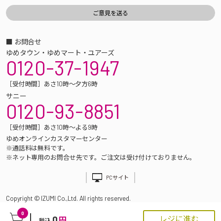
■ お問合せ
ゆめタウン・ゆめマート・ユアーズ
0120-37-1947
［受付時間］あさ10時～夕方6時
サニー
0120-93-8851
［受付時間］あさ10時～よる9時
ゆめオンラインカスタマーセンター
※通話料は無料です。
※ネット専用のお問合せ先です。ご注文は受け付けておりません。
PCサイト
Copyright © IZUMI Co.,Ltd. All rights reserved.
0
0
レジに進む
円
税込