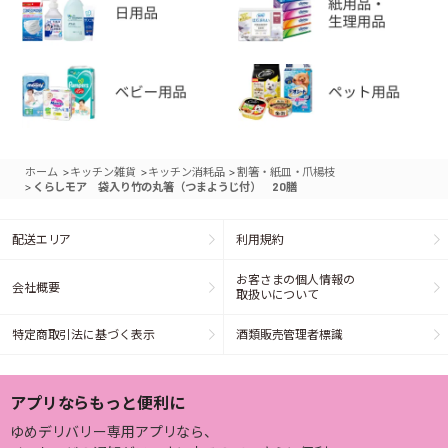
>
>
>
ホーム
キッチン雑貨
キッチン消耗品
割箸・紙皿・爪楊枝
>
くらしモア 袋入り竹の丸箸（つまようじ付） 20膳
配送エリア
利用規約
お客さまの個人情報の
会社概要
取扱いについて
特定商取引法に基づく表示
酒類販売管理者標識
アプリならもっと便利に
ゆめデリバリー専用アプリなら、