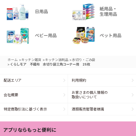
>
>
>
ホーム
キッチン雑貨
キッチン消耗品
水切り・ごみ袋
>
くらしモア 不織布 水切り袋三角コーナー用 25枚
配送エリア
利用規約
お客さまの個人情報の
会社概要
取扱いについて
特定商取引法に基づく表示
酒類販売管理者標識
アプリならもっと便利に