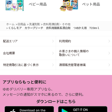
>
>
>
ホーム
日用品
洗濯洗剤
衣料用漂白剤・その他
>
くらしモア カラーブリーチ 衣料用酸素系漂白剤 つめかえ用 720ｍｌ
配送エリア
利用規約
お客さまの個人情報の
会社概要
取扱いについて
特定商取引法に基づく表示
酒類販売管理者標識
アプリならもっと便利に
ゆめデリバリー専用アプリなら、
メッセージの通知がスマホに来るので、さらに便利。
ダウンロードはこちら